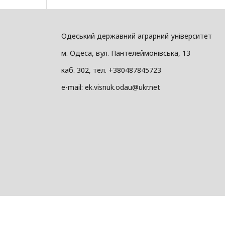
Одеський державний аграрний університет
м. Одеса, вул. Пантелеймонівська, 13
каб. 302, тел. +380487845723
e-mail: ek.visnuk.odau@ukr.net