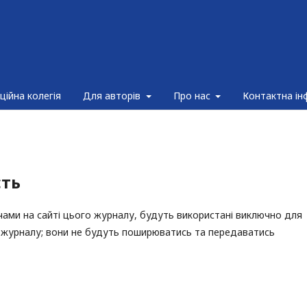
ційна колегія
Для авторів
Про нас
Контактна ін
сть
ачами на сайті цього журналу, будуть використані виключно для
о журналу; вони не будуть поширюватись та передаватись