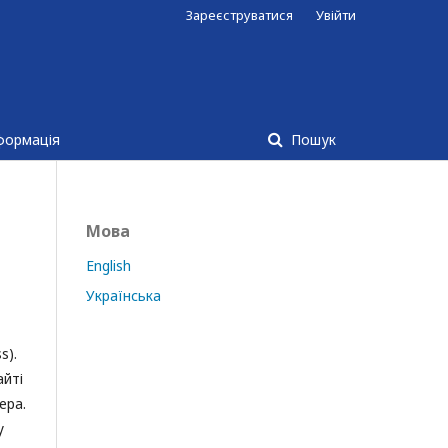
Зареєструватися
Увійти
формація
Пошук
Мова
English
Українська
s).
айті
ера.
у