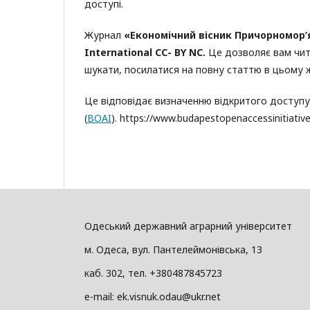
доступі.
Журнал
«
Економічний
вісник Причорномор
International CC- BY NC.
Це дозволяє вам чит
шукати, посилатися на повну статтю в цьому ж
Це відповідає визначенню відкритого доступу в
(
BOAI
). https://www.budapestopenaccessinitiative
Одеський державний аграрний університет
м. Одеса, вул. Пантелеймонівська, 13
каб. 302, тел. +380487845723
e-mail: ek.visnuk.odau@ukr.net