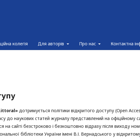
ційна колегія
Для авторів
Про нас
Контактна ін
тупу
Littoral»
дотримується політики відкритого доступу (Open Acces
су до наукових статей журналу представлений на офіційному с
ся на сайті безстроково і безкоштовно відразу після виходу ном
нальної бібліотеки України імені В.І. Вернадського у відкритом