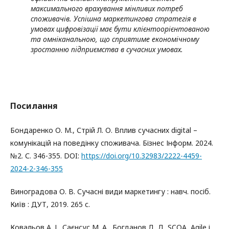
максимального врахування мінливих потреб
споживачів. Успішна маркетингова стратегія в
умовах цифровізації має бути клієнтоорієнтованою
та омніканальною, що сприятиме економічному
зростанню підприємства в сучасних умовах
.
Посилання
Бондаренко О. М., Стрій Л. О. Вплив сучасних digital –
комунікацій на поведінку споживача. Бізнес Інформ. 2024.
№2. С. 346-355. DOI:
https://doi.org/10.32983/2222-4459-
2024-2-346-355
Виноградова О. В. Сучасні види маркетингу : навч. посіб.
Київ : ДУТ, 2019. 265 с.
Ковальов А. І., Саєнсус М. А., Богданов Д. Д. SCQA, Agile і