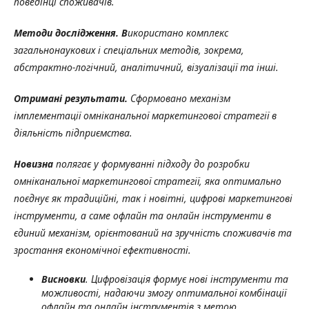
поведінці споживачів.
Методи дослідження. В
икористано комплекс
загальнонаукових і спеціальних методів, зокрема,
абстрактно-логічний, аналітичний, візуалізації та інші.
Отримані результати.
Сформовано
механізм
імплементації омніканальної маркетингової стратегії в
діяльність підприємства.
Новизна
полягає у
формуванні підходу до розробки
омніканальної маркетингової стратегії, яка оптимально
поєднує як традиційні, так і новітні, цифрові маркетингові
інструменти, а саме офлайн та онлайн інструменти в
єдиний механізм, орієнтований на зручність споживачів та
зростання економічної ефективності
.
Висновки
.
Цифровізація формує нові інструменти та
можливості, надаючи змогу оптимальної комбінації
офлайн та онлайн інструментів з метою