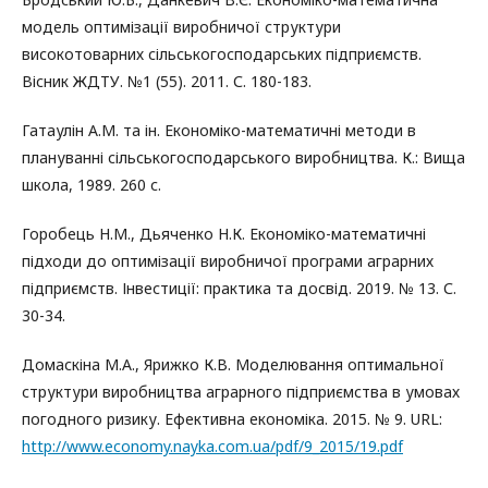
модель оптимізації виробничої структури
високотоварних сільськогосподарських підприємств.
Вісник ЖДТУ. №1 (55). 2011. С. 180-183.
Гатаулін А.М. та ін. Економіко-математичні методи в
плануванні сільськогосподарського виробництва. К.: Вища
школа, 1989. 260 с.
Горобець Н.М., Дьяченко Н.К. Економіко-математичні
підходи до оптимізації виробничої програми аграрних
підприємств. Інвестиції: практика та досвід. 2019. № 13. С.
30-34.
Домаскіна М.А., Ярижко К.В. Моделювання оптимальної
структури виробництва аграрного підприємства в умовах
погодного ризику. Ефективна економіка. 2015. № 9. URL:
http://www.economy.nayka.com.ua/pdf/9_2015/19.pdf